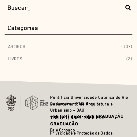
Categorias
ARTIGOS
(107)
LIVROS
(2)
Pontifícia Universidade Católica do Rio
de Janeiro – PUC Rio
Departamento de Arquitetura e
Urbanismo – DAU
+55 (21) 3527-1828 GRADUAÇÃO
+55 (21) 3527-2628 PÓS-
GRADUAÇÃO
Fale Conosco
Privacidade e Proteção de Dados