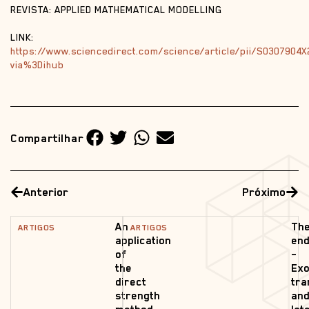
REVISTA: APPLIED MATHEMATICAL MODELLING
LINK:
https://www.sciencedirect.com/science/article/pii/S0307904
via%3Dihub
Compartilhar
Anterior
Próximo
An
Th
ARTIGOS
ARTIGOS
application
end
of
–
the
Exo
direct
tra
strength
an