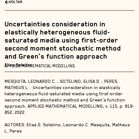
VOLTAR
Uncertainties consideration in
elastically heterogeneous fluid-
saturated media using first-order
second moment stochastic method
and Green’s function approach
Elisa Sotelino
APPLIED MATHEMATICAL MODELLING
MESQUITA, LEONARDO C. ; SOTELINO, ELISA D. ; PERES,
MATHEUS L. . Uncertainties consideration in elastically
heterogeneous fluid-saturated media using first-order
second moment stochastic method and Green’s function
approach. APPLIED MATHEMATICAL MODELLING, v. 115, p. 819-
852, 2022.
AUTORES: Elisa D. Sotelino, Leonardo C. Mesquita, Matheus
L. Peres