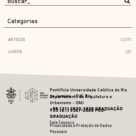
Categorias
ARTIGOS
(107)
LIVROS
(2)
Pontifícia Universidade Católica do Rio
de Janeiro – PUC Rio
Departamento de Arquitetura e
Urbanismo – DAU
+55 (21) 3527-1828 GRADUAÇÃO
+55 (21) 3527-2628 PÓS-
GRADUAÇÃO
Fale Conosco
Privacidade e Proteção de Dados
Pessoais