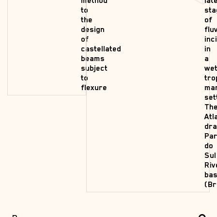
method
lat
to
sta
the
of
design
fluv
of
inc
castellated
in
beams
a
subject
we
to
tro
flexure
mar
set
Th
Atl
dra
Par
do
Sul
Riv
bas
(Br