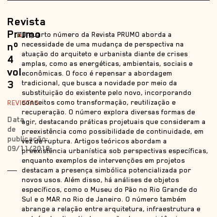
Revista
Prumo
O quarto número da Revista PRUMO aborda a
nº
necessidade de uma mudança de perspectiva na
atuação do arquiteto e urbanista diante de crises
4
amplas, como as energéticas, ambientais, sociais e
vol
econômicas. O foco é repensar a abordagem
3
tradicional, que busca a novidade por meio da
substituição do existente pelo novo, incorporando
conceitos como transformação, reutilização e
REVISTAS
recuperação. O número explora diversas formas de
Data
agir, destacando práticas projetuais que consideram a
de
preexistência como possibilidade de continuidade, em
publicação:
vez de ruptura. Artigos teóricos abordam a
09/11/2018
preexistência urbanística sob perspectivas específicas,
enquanto exemplos de intervenções em projetos
destacam a presença simbólica potencializada por
novos usos. Além disso, há análises de objetos
específicos, como o Museu do Pão no Rio Grande do
Sul e o MAR no Rio de Janeiro. O número também
abrange a relação entre arquitetura, infraestrutura e